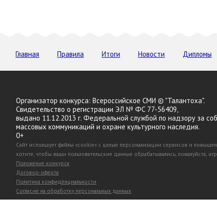
Главная
Правила
Итоги
Новости
Дипломы
<
Организатор конкурса: Всероссийское СМИ © "Талантоха".
Свидетельство о регистрации ЭЛ № ФС 77-56409,
выдано 11.12.2013 г. Федеральной службой по надзору за с
массовых коммуникаций и охране культурного наследия.
0+
Сайт использует файлы «cookie» с целью персонализации сервисов и повышен
хотите, чтобы ваши пользовательские данные обрабатывались, пожалуйста, огр
Положение конкурса
Договор-оферта
Политика конфиденциальности
Согласие на обработку персональных данных